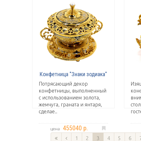
Конфетница "Знаки зодиака"
Потрясающий декор
Изя
конфетницы, выполненный
кон
с использованием золота,
вни
жемчуга, граната и янтаря,
стол
сделае..
гост
455040 р.
цена
1
2
3
4
5
6