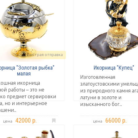
Быстрая отправка
орница "Золотая рыбка"
Икорница "Купец"
малая
Изготовленная
кошная икорница
златоустовскими умель
ой работы – это не
из природного камня ага
ько предмет сервировки
латуни в золоте и
а, но и интерьерное
изысканного бог..
ашени..
42000 р.
66000 р.
цена
цена