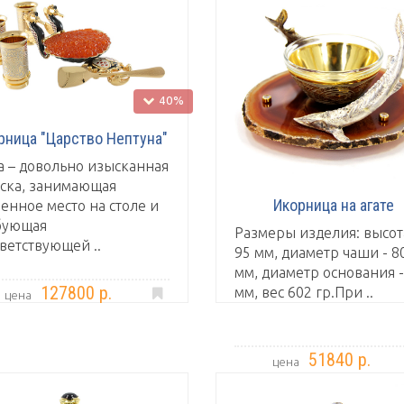
40%
рница "Царство Нептуна"
а – довольно изысканная
уска, занимающая
Икорница на агате
енное место на столе и
бующая
Размеры изделия: высот
ветствующей ..
95 мм, диаметр чаши - 8
мм, диаметр основания -
127800 р.
мм, вес 602 гр.При ..
цена
51840 р.
цена