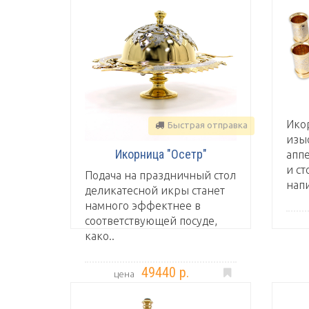
Ико
Быстрая отправка
изы
Икорница "Осетр"
апп
и с
Подача на праздничный стол
напи
деликатесной икры станет
намного эффектнее в
соответствующей посуде,
како..
49440 р.
цена