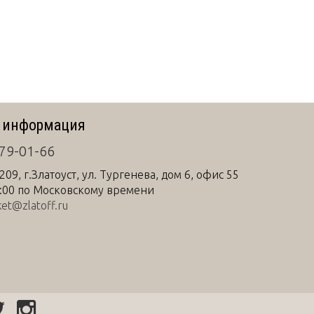
 информация
 79-01-66
209
, г.
Златоуст
,
ул. Тургенева, дом 6, офис 55
6:00 по Московскому времени
et@zlatoff.ru