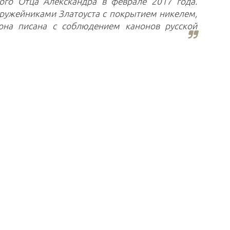
ого Отца Алекскандра в феврале 2017 года.
ружейниками Златоуста с покрытием никелем,
на писана с соблюдением канонов русской