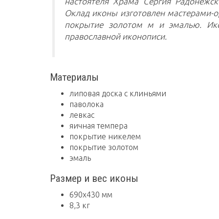
настоятеля Храма Сергия Радонежск
Оклад иконы изготовлен мастерами-о
покрытие золотом м и эмалью. Ико
православной иконописи.
Материалы
липовая доска с клиньями
паволока
левкас
яичная темпера
покрытие никелем
покрытие золотом
эмаль
Размер и вес иконы
690х430 мм
8,3 кг