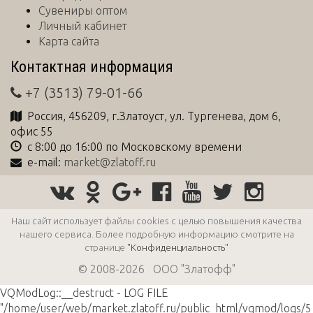
Сувениры оптом
Личный кабинет
Карта сайта
Контактная информация
+7 (3513) 79-01-66
Россия
,
456209
, г.
Златоуст
,
ул. Тургенева, дом 6,
офис 55
с 8:00 до 16:00 по Московскому времени
e-mail:
market@zlatoff.ru
Наш сайт использует файлы cookies с целью повышения качества
нашего сервиса. Более подробную информацию смотрите на
странице
"Конфиденциальность"
© 2008-2026 ООО "Златофф"
VQModLog::__destruct - LOG FILE
"/home/user/web/market.zlatoff.ru/public_html/vqmod/logs/5_