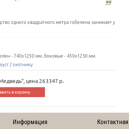
дство одного квадратного метра гобелена занимает у
елен - 740х1250 мм, боковые - 450х1230 мм.
оуст
/
охотнику
Медведь", цена 263347 р.
вить в корзину
Информация
Контактная