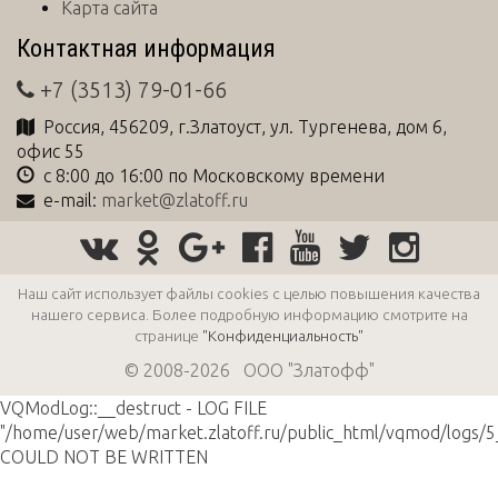
Карта сайта
Контактная информация
+7 (3513) 79-01-66
Россия
,
456209
, г.
Златоуст
,
ул. Тургенева, дом 6,
офис 55
с 8:00 до 16:00 по Московскому времени
e-mail:
market@zlatoff.ru
Наш сайт использует файлы cookies с целью повышения качества
нашего сервиса. Более подробную информацию смотрите на
странице
"Конфиденциальность"
© 2008-2026 ООО "Златофф"
VQModLog::__destruct - LOG FILE
"/home/user/web/market.zlatoff.ru/public_html/vqmod/logs/5_
COULD NOT BE WRITTEN