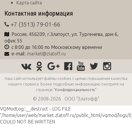
Карта сайта
Контактная информация
+7 (3513) 79-01-66
Россия
,
456209
, г.
Златоуст
,
ул. Тургенева, дом 6,
офис 55
с 8:00 до 16:00 по Московскому времени
e-mail:
market@zlatoff.ru
Наш сайт использует файлы cookies с целью повышения качества
нашего сервиса. Более подробную информацию смотрите на
странице
"Конфиденциальность"
© 2008-2026 ООО "Златофф"
VQModLog::__destruct - LOG FILE
"/home/user/web/market.zlatoff.ru/public_html/vqmod/logs/0
COULD NOT BE WRITTEN