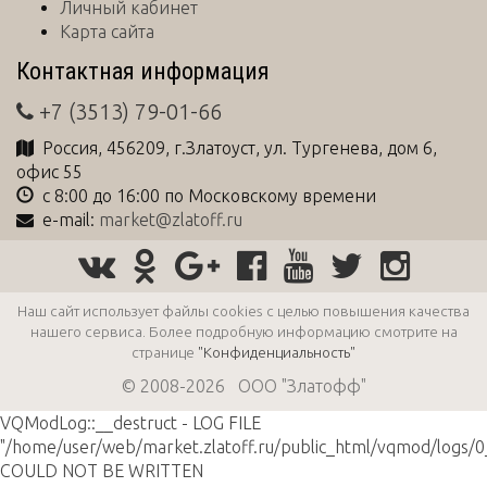
Личный кабинет
Карта сайта
Контактная информация
+7 (3513) 79-01-66
Россия
,
456209
, г.
Златоуст
,
ул. Тургенева, дом 6,
офис 55
с 8:00 до 16:00 по Московскому времени
e-mail:
market@zlatoff.ru
Наш сайт использует файлы cookies с целью повышения качества
нашего сервиса. Более подробную информацию смотрите на
странице
"Конфиденциальность"
© 2008-2026 ООО "Златофф"
VQModLog::__destruct - LOG FILE
"/home/user/web/market.zlatoff.ru/public_html/vqmod/logs/0
COULD NOT BE WRITTEN