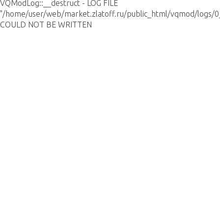
VQModLog::__destruct - LOG FILE
"/home/user/web/market.zlatoff.ru/public_html/vqmod/logs/0
COULD NOT BE WRITTEN